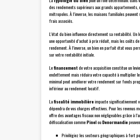
La
typologie du bien
joue un rôle déterminant dans v
des rendements supérieurs aux grands appartements,
métropoles. À l’inverse, les maisons familiales peuvent s
frais associés.
L’état du bien influence directement sa rentabilité. Un
une opportunité d’achat à prix réduit, mais les coûts d
rendement. À l’inverse, un bien en parfait état vous pe
sur votre rentabilité initiale.
Le
financement
de votre acquisition constitue un lev
endettement mais réduira votre capacité à multiplier le
minimal peut améliorer votre rendement sur fonds propre
inférieur au rendement locatif.
La
fiscalité immobilière
impacte significativement vo
dépendra de vos charges effectives. Pour les revenus m
offre des avantages fiscaux non négligeables grâce à l’
défiscalisation comme
Pinel
ou
Denormandie
peuvent
Privilégiez les secteurs géographiques à fort po