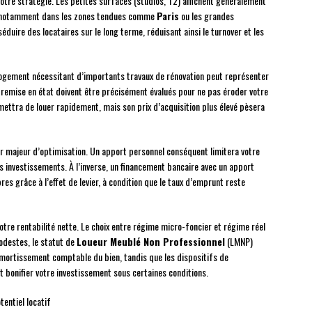
otre stratégie. Les petites surfaces (studios, T2) affichent généralement
 notamment dans les zones tendues comme
Paris
ou les grandes
éduire des locataires sur le long terme, réduisant ainsi le turnover et les
 logement nécessitant d’importants travaux de rénovation peut représenter
e remise en état doivent être précisément évalués pour ne pas éroder votre
rmettra de louer rapidement, mais son prix d’acquisition plus élevé pèsera
ier majeur d’optimisation. Un apport personnel conséquent limitera votre
s investissements. À l’inverse, un financement bancaire avec un apport
s grâce à l’effet de levier, à condition que le taux d’emprunt reste
tre rentabilité nette. Le choix entre régime micro-foncier et régime réel
odestes, le statut de
Loueur Meublé Non Professionnel
(LMNP)
amortissement comptable du bien, tandis que les dispositifs de
 bonifier votre investissement sous certaines conditions.
tentiel locatif