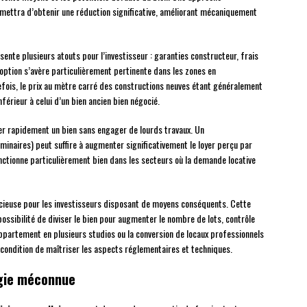
mettra d’obtenir une réduction significative, améliorant mécaniquement
ente plusieurs atouts pour l’investisseur : garanties constructeur, frais
 option s’avère particulièrement pertinente dans les zones en
fois, le prix au mètre carré des constructions neuves étant généralement
férieur à celui d’un bien ancien bien négocié.
r rapidement un bien sans engager de lourds travaux. Un
minaires) peut suffire à augmenter significativement le loyer perçu par
nctionne particulièrement bien dans les secteurs où la demande locative
icieuse pour les investisseurs disposant de moyens conséquents. Cette
possibilité de diviser le bien pour augmenter le nombre de lots, contrôle
ppartement en plusieurs studios ou la conversion de locaux professionnels
 à condition de maîtriser les aspects réglementaires et techniques.
tégie méconnue