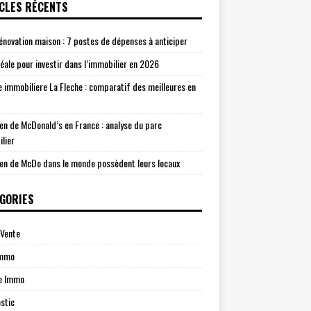
CLES RÉCENTS
énovation maison : 7 postes de dépenses à anticiper
idéale pour investir dans l’immobilier en 2026
 immobiliere La Fleche : comparatif des meilleures en
n de McDonald’s en France : analyse du parc
lier
n de McDo dans le monde possèdent leurs locaux
GORIES
Vente
Immo
e Immo
stic