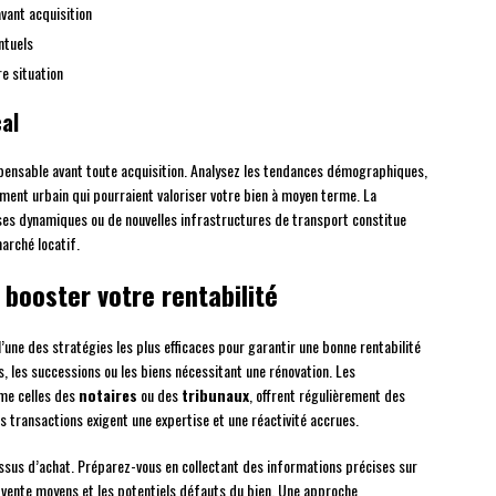
vant acquisition
ntuels
e situation
al
pensable avant toute acquisition. Analysez les tendances démographiques,
ent urbain qui pourraient valoriser votre bien à moyen terme. La
es dynamiques ou de nouvelles infrastructures de transport constitue
arché locatif.
 booster votre rentabilité
’une des stratégies les plus efficaces pour garantir une bonne rentabilité
s, les successions ou les biens nécessitant une rénovation. Les
me celles des
notaires
ou des
tribunaux
, offrent régulièrement des
es transactions exigent une expertise et une réactivité accrues.
ssus d’achat. Préparez-vous en collectant des informations précises sur
de vente moyens et les potentiels défauts du bien. Une approche