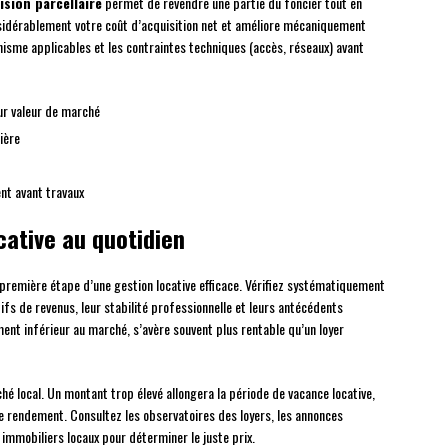
ision parcellaire
permet de revendre une partie du foncier tout en
onsidérablement votre coût d’acquisition net et améliore mécaniquement
banisme applicables et les contraintes techniques (accès, réseaux) avant
ur valeur de marché
ière
nt avant travaux
cative au quotidien
 première étape d’une gestion locative efficace. Vérifiez systématiquement
tifs de revenus, leur stabilité professionnelle et leurs antécédents
ment inférieur au marché, s’avère souvent plus rentable qu’un loyer
hé local. Un montant trop élevé allongera la période de vacance locative,
e rendement. Consultez les observatoires des loyers, les annonces
 immobiliers locaux pour déterminer le juste prix.