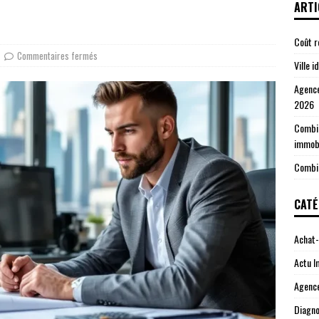
 7 postes de dépenses à anticiper
TRAVAUX
ARTI
Coût r
Commentaires fermés
Ville 
Agence
2026
Combie
immobi
Combie
CATÉ
Achat-
Actu 
Agenc
Diagno