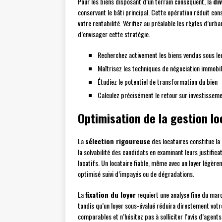
Pour les biens disposant d’un terrain conséquent, la
div
conservant le bâti principal. Cette opération réduit c
votre rentabilité. Vérifiez au préalable les règles d’ur
d’envisager cette stratégie.
Recherchez activement les biens vendus sous le
Maîtrisez les techniques de négociation immobil
Étudiez le potentiel de transformation du bien
Calculez précisément le retour sur investisseme
Optimisation de la gestion lo
La
sélection rigoureuse
des locataires constitue la
la solvabilité des candidats en examinant leurs justifica
locatifs. Un locataire fiable, même avec un loyer légère
optimisé suivi d’impayés ou de dégradations.
La
fixation du loyer
requiert une analyse fine du marc
tandis qu’un loyer sous-évalué réduira directement votr
comparables et n’hésitez pas à solliciter l’avis d’agents