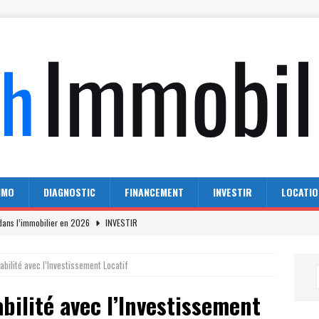
MMO
DIAGNOSTIC
FINANCEMENT
INVESTIR
LOCATIO
r dans l’immobilier en 2026
INVESTIR
Fleche : comparatif des meilleures en 2026
AGENCE IMMO
bilité avec l’Investissement Locatif
 en France : analyse du parc immobilier
ACTU IMMO
bilité avec l’Investissement
 le monde possèdent leurs locaux
ACTU IMMO