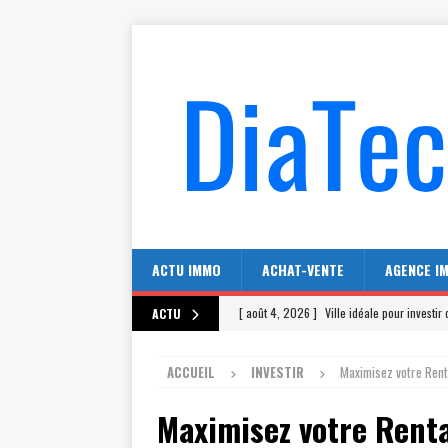
ACTU IMMO
ACHAT-VENTE
AGENCE I
[ août 4, 2026 ]
Ville idéale pour investi
ACTU
[ juillet 31, 2026 ]
Agence immobiliere La 
ACCUEIL
INVESTIR
Maximisez votre Renta
[ juillet 27, 2026 ]
Combien de McDonald’s
Maximisez votre Renta
[ juillet 23, 2026 ]
Combien de McDo dans