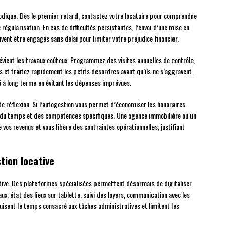
odique. Dès le premier retard, contactez votre locataire pour comprendre
 régularisation. En cas de difficultés persistantes, l’envoi d’une mise en
ent être engagés sans délai pour limiter votre préjudice financier.
évient les travaux coûteux. Programmez des visites annuelles de contrôle,
 et traitez rapidement les petits désordres avant qu’ils ne s’aggravent.
é à long terme en évitant les dépenses imprévues.
e réflexion. Si l’autogestion vous permet d’économiser les honoraires
e du temps et des compétences spécifiques. Une agence immobilière ou un
vos revenus et vous libère des contraintes opérationnelles, justifiant
tion locative
tive. Des plateformes spécialisées permettent désormais de digitaliser
x, état des lieux sur tablette, suivi des loyers, communication avec les
uisent le temps consacré aux tâches administratives et limitent les