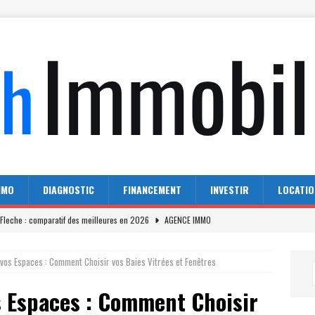
MMO
DIAGNOSTIC
FINANCEMENT
INVESTIR
LOCATIO
Fleche : comparatif des meilleures en 2026
AGENCE IMMO
 en France : analyse du parc immobilier
ACTU IMMO
vos Espaces : Comment Choisir vos Baies Vitrées et Fenêtres
 le monde possèdent leurs locaux
ACTU IMMO
s Espaces : Comment Choisir
 Lescallier pour vendre votre bien
ACHAT-VENTE