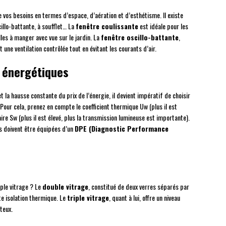
 vos besoins en termes d’espace, d’aération et d’esthétisme. Il existe
cillo-battante, à soufflet… La
fenêtre coulissante
est idéale pour les
es à manger avec vue sur le jardin. La
fenêtre oscillo-battante
,
 une ventilation contrôlée tout en évitant les courants d’air.
 énergétiques
la hausse constante du prix de l’énergie, il devient impératif de choisir
our cela, prenez en compte le coefficient thermique Uw (plus il est
olaire Sw (plus il est élevé, plus la transmission lumineuse est importante).
s doivent être équipées d’un
DPE (Diagnostic Performance
iple vitrage ? Le
double vitrage
, constitué de deux verres séparés par
nte isolation thermique. Le
triple vitrage
, quant à lui, offre un niveau
teux.