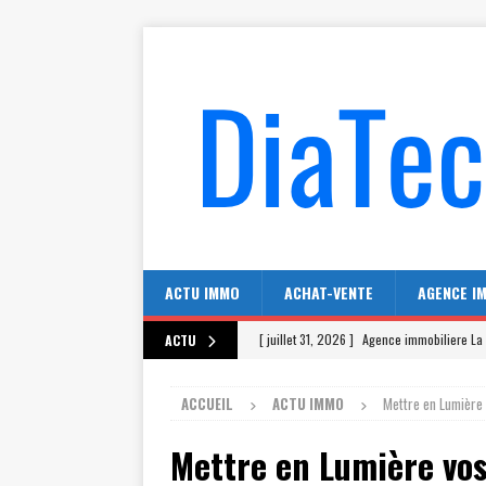
ACTU IMMO
ACHAT-VENTE
AGENCE I
[ juillet 31, 2026 ]
Agence immobiliere La 
ACTU
[ juillet 27, 2026 ]
Combien de McDonald’s
ACCUEIL
ACTU IMMO
Mettre en Lumière 
[ juillet 23, 2026 ]
Combien de McDo dans
Mettre en Lumière vo
[ juillet 19, 2026 ]
Que vaut Oralia Cabinet