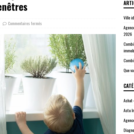
r dans l’immobilier en 2026
INVESTIR
ARTI
enêtres
Ville 
Commentaires fermés
Agence
2026
Combie
immobi
Combie
Que va
CATÉ
Achat-
Actu 
Agenc
Diagno