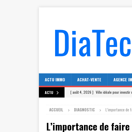
ACTU IMMO
ACHAT-VENTE
AGENCE I
[ août 4, 2026 ]
Ville idéale pour investi
ACTU
[ juillet 31, 2026 ]
Agence immobiliere La 
ACCUEIL
DIAGNOSTIC
L’importance de f
[ juillet 27, 2026 ]
Combien de McDonald’s
L’importance de faire
[ juillet 23, 2026 ]
Combien de McDo dans