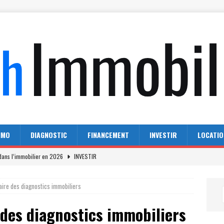
MMO
DIAGNOSTIC
FINANCEMENT
INVESTIR
LOCATIO
r dans l’immobilier en 2026
INVESTIR
Fleche : comparatif des meilleures en 2026
AGENCE IMMO
aire des diagnostics immobiliers
 en France : analyse du parc immobilier
ACTU IMMO
 des diagnostics immobiliers
 le monde possèdent leurs locaux
ACTU IMMO