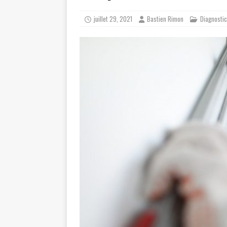
[ août 8, 2026 ]
Coût rénovation maison :
juillet 29, 2021
Bastien Rimon
Diagnostic